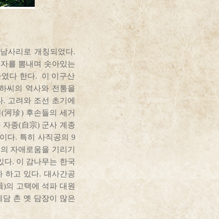
 남사리로 개칭되었다.
웅자를 뽐내며 솟아있는
하였다 한다. 이 이구산
 하씨의 역사와 전통을
. 고려와 조선 초기에
(河珍) 후손들의 세거
 자종(自宗) 군사 계종
이다. 특히 사직공의 9
머니의 자애로움을 기리기
있다. 이 감나무는 한국
 하고 있다. 대사간공
楫)의 고택에 석파 대원
예담 촌 옛 담장이 많은