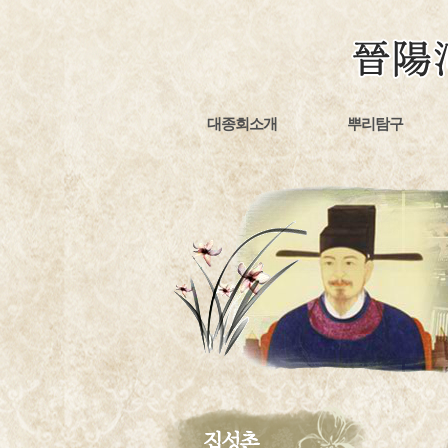
대종회소개
뿌리탐구