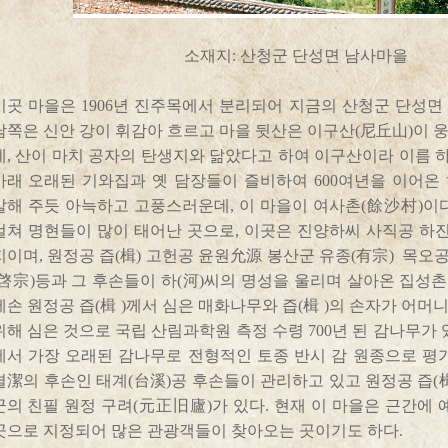
소재지: 산청군 단성면 남사마을
이곳 마을은 1906년 진주목에서 분리되어 지금의 산청군 단성면
남쪽은 신안 강이 휘감아 흐르고 마을 뒷산은 이구산(尼丘山)이 
데, 산이 마치 공자의 탄생지와 닮았다고 하여 이구산이라 이름 
아래 오래된 기와집과 옛 담장들이 즐비하여 600여년을 이어온
말해 주듯 아늑하고 고풍스러운데, 이 마을이 여사촌(餘沙村)이다
걸쳐 명현들이 많이 태어난 곳으로, 이곳은 진양하씨 사직공 하진
지이며, 원정공 즙(楫) 고헌공 윤원允源 봉산군 유종(有宗) 목오공
(啓宗)등과 그 후손들이 하(河)씨의 명성을 울리며 살아온 집성촌
세손 원정공 즙(楫 )께서 심은 매화나무와 즙(楫 )의 손자가 어
위해 심은 것으로 국립 산림과학원 측정 수령 700년 된 감나무가 
에서 가장 오래된 감나무로 전형적인 토종 반시 감 원종으로 평가
결潔의 후손인 태계(台溪)공 후손들이 관리하고 있고 원정공 즙(
군의 친필 원정 구려(元正旧廬)가 있다. 현재 이 마을은 근간에 
곳으로 지정되어 많은 관광객들이 찾아오는 곳이기도 하다.