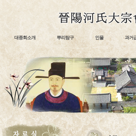
대종회소개
뿌리탐구
인물
과거