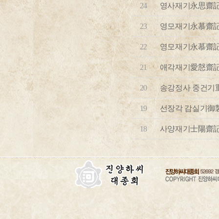
24
영사재기永思齋
23
영모재기永慕齋
22
영모재기永慕齋
21
애각재기愛慤齋
20
송강정사 중건기
19
선장각 감실기御
18
사양재기士陽齋