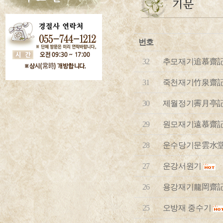
번호
32
추모재기追慕齋
31
죽천재기竹泉齋
30
제월정기霽月亭
29
원모재기遠慕齋
28
운수당기문雲水
27
운강서원기
26
용강재기龍岡齋
25
오방재 중수기