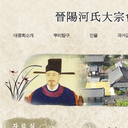
대종회소개
뿌리탐구
인물
과거