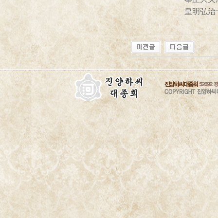
皇明弘治十五年壬