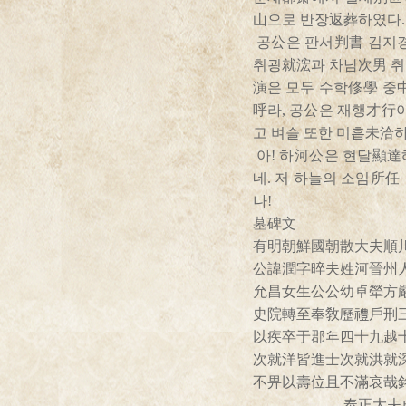
山으로 반장返葬하였다.
공公은 판서判書 김지경
취굉就浤과 차남次男 취양
演은 모두 수학修學 중
呼라, 공公은 재행才行
고 벼슬 또한 미흡未洽하
아! 하河公은 현달顯達
네. 저 하늘의 소임所任
나!
墓碑文
有明朝鮮國朝散大夫順
公諱潤字晬夫姓河晉州
允昌女生公公幼卓犖方
史院轉至奉敎歷禮戶刑
以疾卒于郡年四十九越
次就洋皆進士次就洪就
不畀以壽位且不滿哀哉
奉正大夫成均館司