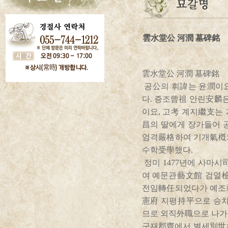
雲水堂公 河潤 墓碑銘
雲水堂公 河潤 墓碑銘
공公의 휘諱는 윤潤이
다. 증조曾祖 안린安麟
이요, 고考 계지繼支는
昌의 딸에게 장가들어 
엄격嚴格하여 기개氣槪
수학受學했다.
정미 1477년에 사마시
여 예문관藝文館 검열
전임轉任되었다가 예조
憲府 지평持平으로 승차
므로 외직外職으로 나가 
군재郡齋에서 별세別世하