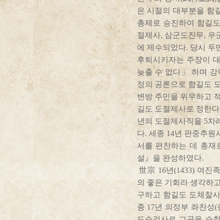
은 시절의 대부분을 함길
총제로 승진하여 함길도
절제사, 삼군도진무, 우
에 제수되었다. 당시 두
후퇴시키자는 주장이 대
늦출 수 없다」 하며 강
정의 공론으로 함길도 
변방 주민을 위무하고 적
길도 도절제사로 정한다」
년의 도절제사직을 5차
다. 세종 14년 판중추
서를 편찬하는 데 총재
설』을 완성하였다.
世宗 16년(1433) 여
의 좋은 기회라 생각하고
구하고 함길도 도체찰사
종 17년 의정부 좌찬성
도순검사로 그곳을 순찰