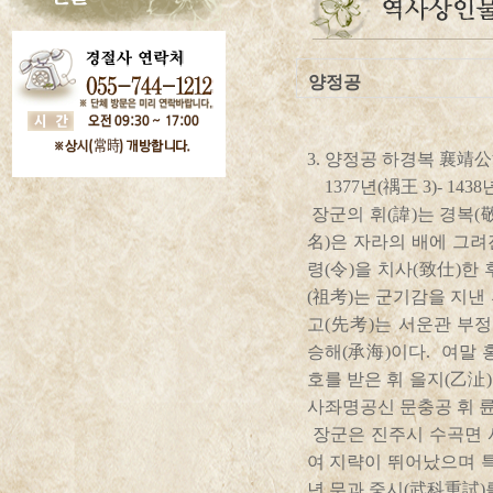
양정공
3. 양정공 하경복 襄靖
1377년(禑王 3)- 1438
장군의 휘(諱)는 경복(
名)은 자라의 배에 그려
령(令)을 치사(致仕)한
(祖考)는 군기감을 지낸
고(先考)는 서운관 부
승해(承海)이다. 여말 
호를 받은 휘 을지(乙沚
사좌명공신 문충공 휘 륜
장군은 진주시 수곡면 
여 지략이 뛰어났으며 특히
년 무과 중시(武科重試)