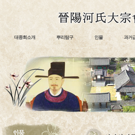
대종회소개
뿌리탐구
인물
과거