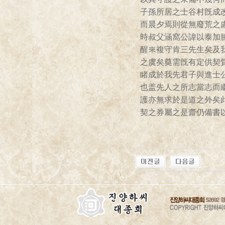
子孫所居之士谷村旣成
而晨夕焉則從無廢荒之
時叔父涵窩公諱以泰加
醒來複守肯三先生矣及
之虞矣奠需旣有定供契
睹成於我先君子與進士
也盖先人之所志當志而
護亦無求於是道之外矣
契之券屬之是齋仍備書
後孫