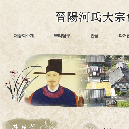
대종회소개
뿌리탐구
인물
과거