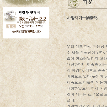
사양재기士陽齋記
우리 선조 한성 판윤공 
주 서쪽 수곡산에 있다.
없어 한스러워한지 오래
개탄하더니 제족과 의논하
액 하였다. 이후로 종족
비함으로 얼마 못되어 점
제족으로 더불어 의논하
개칭하였으니 역시 지명
것이 지금은 조석으로 
졌다.
가만히 생각건대, 옛날 