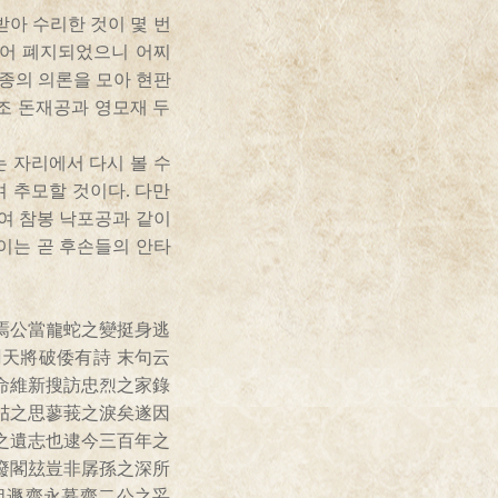
받아 수리한 것이 몇 번
되어 폐지되었으니 어찌
종의 의론을 모아 현판
선조 돈재공과 영모재 두
는 자리에서 다시 볼 수
 추모할 것이다. 다만
여 참봉 낙포공과 같이
 이는 곧 후손들의 안타
焉公當龍蛇之變挺身逃
天將破倭有詩 末句云
命維新搜訪忠烈之家錄
岵之思蓼莪之淚矣遂因
之遺志也逮今三百年之
廢閣玆豈非孱孫之深所
祖遯齋永慕齋二公之妥