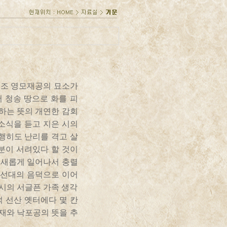
선조 영모재공의 묘소가
 청송 땅으로 화를 피
하는 뜻의 개연한 감회
 소식을 듣고 지은 시의
요행히도 난리를 격고 살
분이 서려있다 할 것이
 새롭게 일어나서 충렬
 선대의 음덕으로 이어
시의 서글픈 가족 생각
덕 선산 옛터에다 몇 칸
재와 낙포공의 뜻을 추