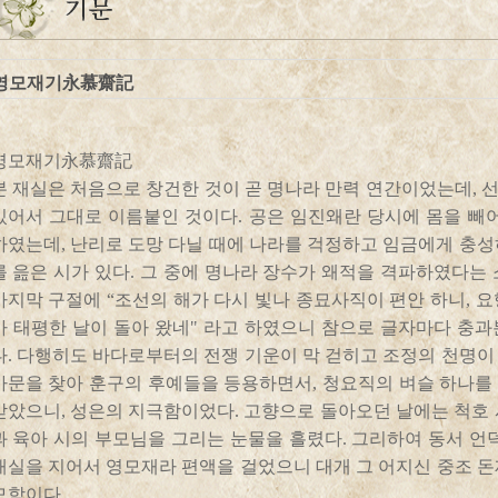
영모재기永慕齋記
영모재기永慕齋記
본 재실은 처음으로 창건한 것이 곧 명나라 만력 연간이었는데, 
있어서 그대로 이름붙인 것이다. 공은 임진왜란 당시에 몸을 빼어
하였는데, 난리로 도망 다닐 때에 나라를 걱정하고 임금에게 충성
를 읊은 시가 있다. 그 중에 명나라 장수가 왜적을 격파하였다는
마지막 구절에 “조선의 해가 다시 빛나 종묘사직이 편안 하니, 
아 태평한 날이 돌아 왔네" 라고 하였으니 참으로 글자마다 충과
다. 다행히도 바다로부터의 전쟁 기운이 막 걷히고 조정의 천명이
가문을 찾아 훈구의 후예들을 등용하면서, 청요직의 벼슬 하나를
받았으니, 성은의 지극함이었다. 고향으로 돌아오던 날에는 척호 
과 육아 시의 부모님을 그리는 눈물을 흘렸다. 그리하여 동서 언
재실을 지어서 영모재라 편액을 걸었으니 대개 그 어지신 중조 돈
모함이다.