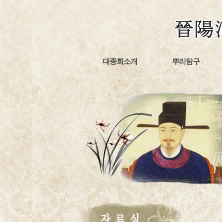
대종회소개
뿌리탐구