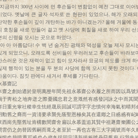
지금까지 300년 사이에 먼 후손들이 변함없이 예전 그대로 이어
이었다. 옛날에 큰 글자 석자로 쓴 현판이 있었으나, 해가 오래
잔약한 후손들이 깊이 개탄하는 바가 아니겠는가? 올해 겨울에 동
의 호칭을 새로 만들어 걸고 옛 사당에 회칠을 새로 하여 우리 
분의 신령을 모시는 곳으로 하였다.
아 아 아름답다! 수 백 년 숨겨진 광채와 덕성을 오늘 제사 모시
있게 되었으니, 오래도록 선비들이 우러러보고 후손들이 바라보며
한스러운 것은 재력이 없고 힘이 모자라서 묘궁의 제도를 크게 하
실제 행적이 있는 분을 두 분의 사당에 함께 모시지 못한 것이다.
까움이다. 짐짓 판에다 새겨서 후세를 기다린다.
永慕齋記
本齋之創始迺於皇明萬歷年間先祖永慕齋公衣履之所而因以爲號
禍于靑松之地奔迸之際憂國忠君之意漑然有感發詞詠之中而其聞
鮮日重光寧社稷幸生怯經晟辰回誠可謂字字忠憤何幸海氣初晴邦
用勳舊之裔而一資淸要承襲先蔭聖恩極矣其在還鄕之日慼慼有屺
東西崗先壟舊址肯構數間齋舍扁以永慕盖追其賢中祖遯齋樂圃公
間雲仍之勿替因舊嗣而葺之者至於一再也古有三大字揭號而年久
개恨也哉噫重可慼也今歲冬採同宗議新揭板號丹堊舊廟 行我先