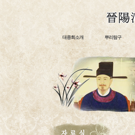
대종회소개
뿌리탐구