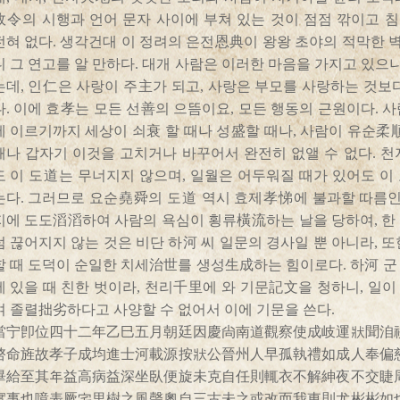
政令의 시행과 언어 문자 사이에 부쳐 있는 것이 점점 깎이고 
전혀 없다. 생각건대 이 정려의 은전恩典이 왕왕 초야의 적막한
니 그 연고를 알 만하다. 대개 사람은 이러한 마음을 가지고 있으니
는데, 인仁은 사랑이 주主가 되고, 사랑은 부모를 사랑하는 것보
다. 이에 효孝는 모든 선善의 으뜸이요, 모든 행동의 근원이다. 
에 이르기까지 세상이 쇠衰 할 때나 성盛할 때나, 사람이 유순柔
때나 갑자기 이것을 고치거나 바꾸어서 완전히 없앨 수 없다. 천
도 이 도道는 무너지지 않으며, 일월은 어두워질 때가 있어도 이
는다. 그러므로 요순堯舜의 도道 역시 효제孝悌에 불과할 따름인즉
지에 도도滔滔하여 사람의 욕심이 횡류橫流하는 날을 당하여, 한
럼 끊어지지 않는 것은 비단 하河 씨 일문의 경사일 뿐 아니라, 
할 때 도덕이 순일한 치세治世를 생성生成하는 힘이로다. 하河 군
에 있을 때 친한 벗이라, 천리千里에 와 기문記文을 청하니, 일
여 졸렬拙劣하다고 사양할 수 없어서 이에 기문을 쓴다.
當宁卽位四十二年乙巳五月朝廷因慶尙南道觀察使成岐運狀聞洎
啓命旌故孝子成均進士河載源按狀公晉州人早孤執禮如成人奉偏
畢給至其年益高病益深坐臥便旋未克自任則輒衣不解紳夜不交睫
實事也噫表厥宅里樹之風聲奧自三古未之或改而我東則尤彬彬如