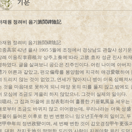
하재원 정려비 음기旌閭碑陰記
하재원 정려비 음기旌閭碑陰記
고종高宗 42년 을사 1905 5월에 조정에서 경상남도 관찰사 성
장례 이용직李容稙의 상주上奏에 따라 고故 효자 성균 진사 
명하였다. 글을 살펴보니 공公은 진주인이다. 어린 나이에 아버지
禮가 어른과 같았고, 편모偏母를 봉양함에 지극히 애경愛敬하여 
여 드리지 않는 것이 없었고, 연세가 많아지니 병이 더욱 심해져서
는 것을 마음대로 못하게 되니 매양 옷의 띠를 풀지 않고 밤에도
서 모심에 조금도 게을리 하지 않았으니, 그것이 실제의 일이다.
희噫라, 그 집과 마을에 표창表彰하여 훌륭한 기풍氣風을 세우는 
대로부터 조금도 바뀌지 않고 이어왔는데, 우리나라는 더욱 성盛한
문물이 들어온 이후로 한 번 변했으니 임오년壬午年의 일이고, 두
년甲申年의 정변政變이며, 세 번째 변한 것이 갑오경장甲午更
데, 대저, 천지天地의 떳떳한 도리와 사람이 지켜야할 윤리 도덕