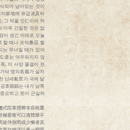
침식되어 남아있는 것이
 벽지僻地에 유급流及하
, 그 덕을 인仁이라 하
다 더욱 간절한 것은 없
사람이 생긴 이래로 오늘
順 할 때나 포악暴惡 할
지는 무너질 때가 있어
 도道는 어두워지지 않
, 이 서양 물결이 천
 가닥 명의名義가 실처
또한 난세亂世가 극에 달
 긍호兢鎬는 내가 남쪽
이 중요하고 뜻이 근실하
禮式院掌禮卿李容稙覆
慈極愛敬可口適體靡不
周旋侍側罔或少懈者其
也第自納洋以來一變而