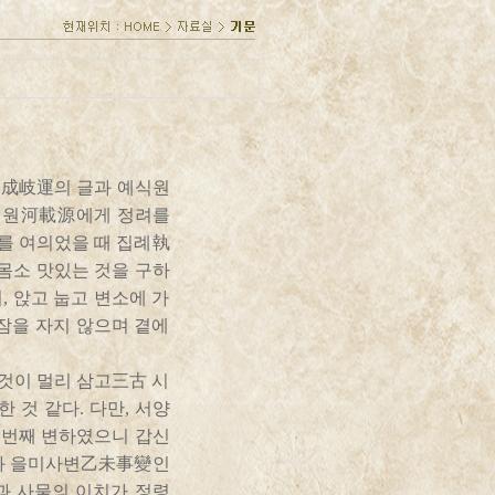
기운成岐運의 글과 예식원
하재원河載源에게 정려를
를 여의었을 때 집례執
몸소 맛있는 것을 구하
, 앉고 눕고 변소에 가
 잠을 자지 않으며 곁에
것이 멀리 삼고三古 시
 것 같다. 다만, 서양
 번째 변하였으니 갑신
張과 을미사변乙未事變인
과 사물의 이치가 정령