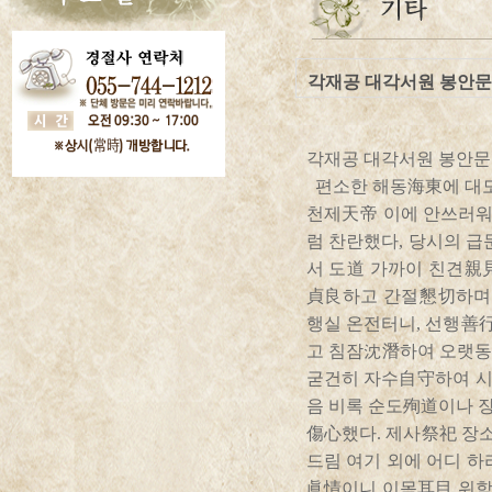
각재공 대각서원 봉안문
각재공 대각서원 봉안문
편소한 해동海東에 대도
천제天帝 이에 안쓰러워
럼 찬란했다, 당시의 
서 도道 가까이 친견親見
貞良하고 간절懇切하며
행실 온전터니, 선행善
고 침잠沈潛하여 오랫동
굳건히 자수自守하여 시
음 비록 순도殉道이나 장
傷心했다. 제사祭祀 장
드림 여기 외에 어디 하
眞情이니 이목耳目 위함