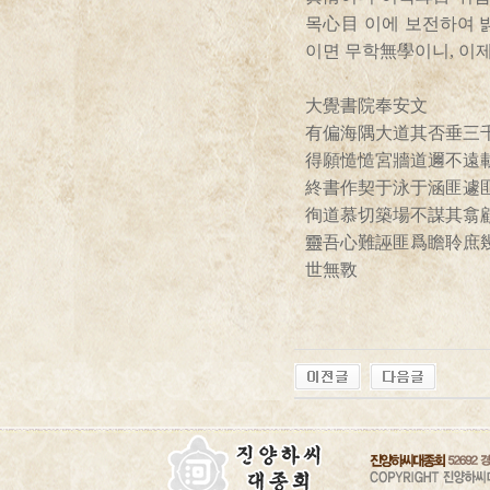
목心目 이에 보전하여 
이면 무학無學이니, 이
大覺書院奉安文
有偏海隅大道其否垂三
得願慥慥宮牆道邇不遠
終書作契于泳于涵匪遽
徇道慕切築場不謀其翕
靈吾心難誣匪爲瞻聆庶
世無斁
思湖