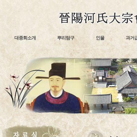
대종회소개
뿌리탐구
인물
과거