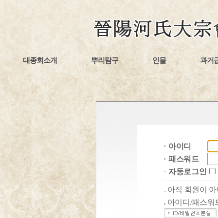
대종회소개
뿌리탐구
인물
과거
아이디
패스워드
자동로그인
아직 회원이 
아이디/패스워